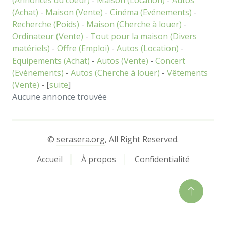
(Annonces du coeur)
-
Maison (Location)
-
Autos
(Achat)
-
Maison (Vente)
-
Cinéma (Evénements)
-
Recherche (Poids)
-
Maison (Cherche à louer)
-
Ordinateur (Vente)
-
Tout pour la maison (Divers
matériels)
-
Offre (Emploi)
-
Autos (Location)
-
Equipements (Achat)
-
Autos (Vente)
-
Concert
(Evénements)
-
Autos (Cherche à louer)
-
Vêtements
(Vente)
- [
suite
]
Aucune annonce trouvée
©
serasera.org
, All Right Reserved.
Accueil
À propos
Confidentialité