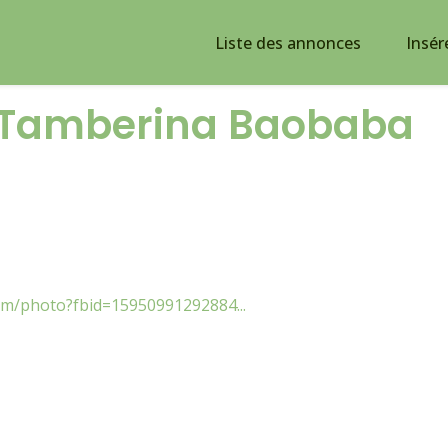
Liste des annonces
Insér
 Tamberina Baobaba
om/photo?fbid=15950991292884...