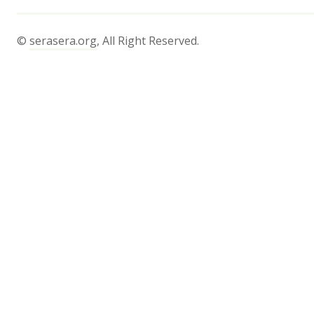
©
serasera.org
, All Right Reserved.